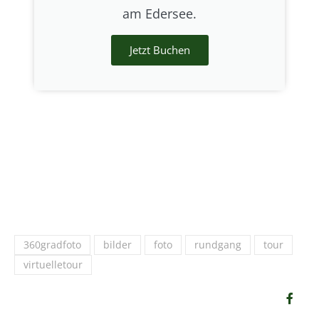
am Edersee.
Jetzt Buchen
360gradfoto
bilder
foto
rundgang
tour
virtuelletour