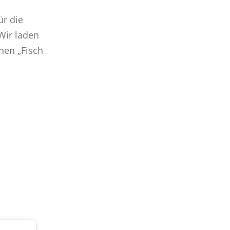
ür die
Wir laden
chen „Fisch