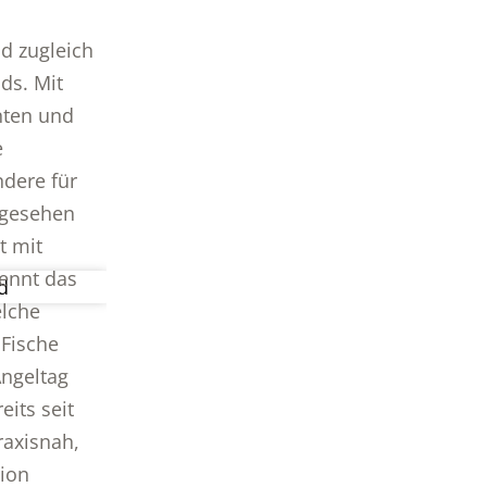
d zugleich
ds. Mit
nten und
e
dere für
bgesehen
t mit
ennt das
elche
 Fische
Angeltag
eits seit
raxisnah,
tion