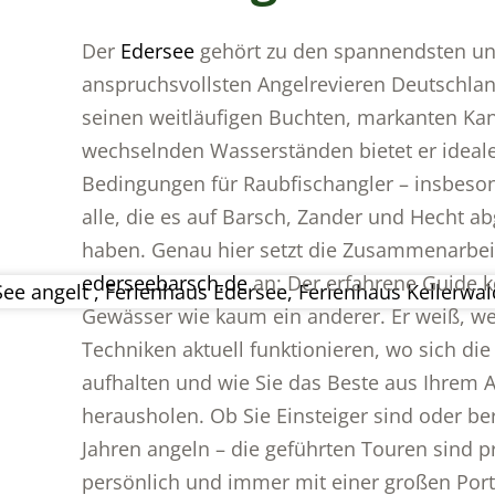
Der
Edersee
gehört zu den spannendsten un
anspruchsvollsten Angelrevieren Deutschlan
seinen weitläufigen Buchten, markanten Ka
wechselnden Wasserständen bietet er ideal
Bedingungen für Raubfischangler – insbeson
alle, die es auf Barsch, Zander und Hecht a
haben. Genau hier setzt die Zusammenarbei
ederseebarsch.de
an: Der erfahrene Guide k
Gewässer wie kaum ein anderer. Er weiß, w
Techniken aktuell funktionieren, wo sich die
aufhalten und wie Sie das Beste aus Ihrem 
herausholen. Ob Sie Einsteiger sind oder ber
Jahren angeln – die geführten Touren sind p
persönlich und immer mit einer großen Por