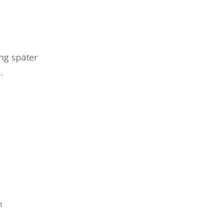
ng später
.
m