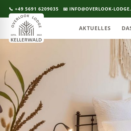
📞 +49 5691 6209035
📧 INFO@OVERLOOK-LODGE
AKTUELLES
DA
ehinderten-Modus